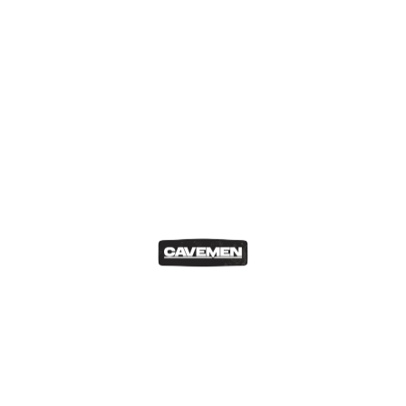
videogames fl-aħħar tas-sebgħinijiet u kif
minn xi ħaġa illegali, spiċċat bħala l-iktar
settur tal-pop culture popolari ġewwa Malta.